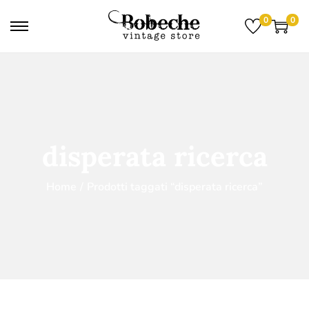
0
0
disperata ricerca
Home
/
Prodotti taggati “disperata ricerca”