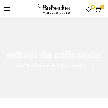
0
0
seltzer da collezione
Home
/
Prodotti taggati “seltzer da collezione”