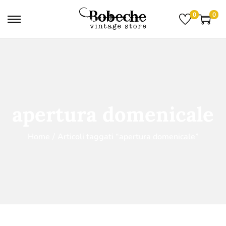
0
0
apertura domenicale
Home
/
Articoli taggati “apertura domenicale”