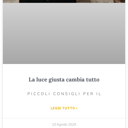
La luce giusta cambia tutto
P I C C O L I C O N S I G L I P E R I L
LEGGI TUTTO »
10 Agosto 2026