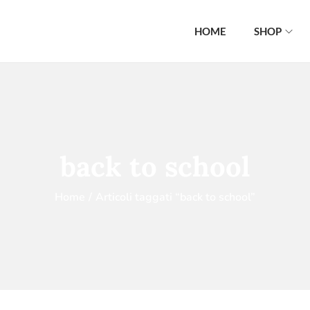
HOME
SHOP
back to school
Home
/
Articoli taggati “back to school”