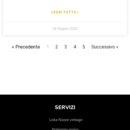
LEGGI TUTTO »
19 Giugno 2024
« Precedente
1
2
3
4
5
Successivo »
SERVIZI
Lista Nozze vintage
Noleggio props