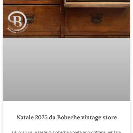
Natale 2025 da Bobeche vintage store
Gli orari delle feste di Bobeche Volete approfittane per fare