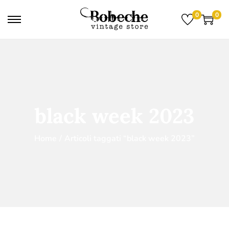
0
0
black week 2023
Home
/
Articoli taggati “black week 2023”