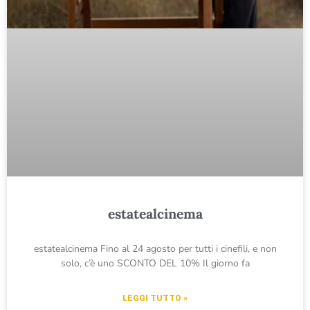
estatealcinema
estatealcinema Fino al 24 agosto per tutti i cinefili, e non
solo, c’è uno SCONTO DEL 10% Il giorno fa
LEGGI TUTTO »