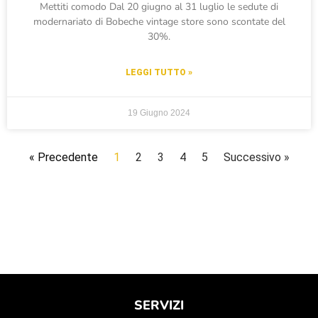
Mettiti comodo Dal 20 giugno al 31 luglio le sedute di
modernariato di Bobeche vintage store sono scontate del
30%.
LEGGI TUTTO »
19 Giugno 2024
« Precedente
1
2
3
4
5
Successivo »
SERVIZI