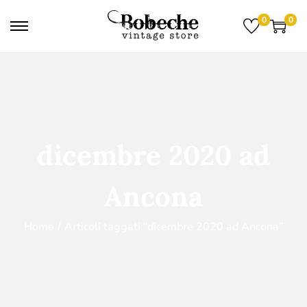
0
0
dicembre 2020 ad
Ancona
Home
/
Articoli taggati “dicembre 2020 ad Ancona”