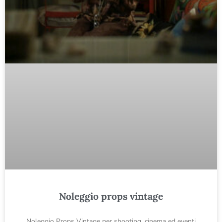
Noleggio props vintage
Noleggio Props Vintage per shooting, cinema ed eventi