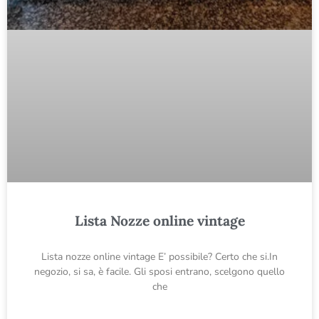
Lista Nozze online vintage
Lista nozze online vintage E’ possibile? Certo che si.In
negozio, si sa, è facile. Gli sposi entrano, scelgono quello
che