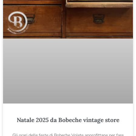
Natale 2025 da Bobeche vintage store
Gli orari delle feste di Bobeche Volete approfittane per fare