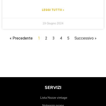
LEGGI TUTTO »
19 Giugno 2024
« Precedente
1
2
3
4
5
Successivo »
SERVIZI
Lista Nozze vintage
Noleggio props