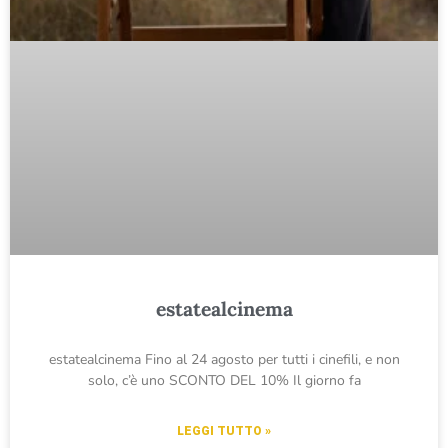
estatealcinema
estatealcinema Fino al 24 agosto per tutti i cinefili, e non
solo, c’è uno SCONTO DEL 10% Il giorno fa
LEGGI TUTTO »