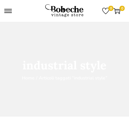
0
0
industrial style
Home
/
Articoli taggati “industrial style”