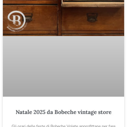
Natale 2025 da Bobeche vintage store
Gli orari delle feste di Bobeche Volete approfittane per fare