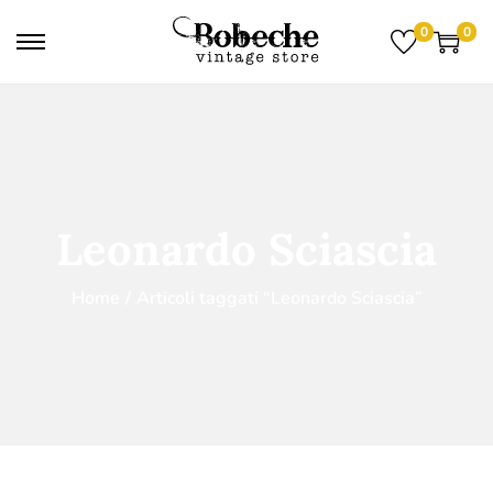
0
0
Leonardo Sciascia
Home
/
Articoli taggati “Leonardo Sciascia”