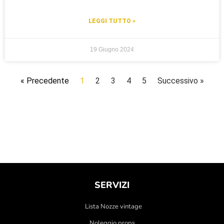
LEGGI TUTTO »
19 Giugno 2024
« Precedente
1
2
3
4
5
Successivo »
SERVIZI
Lista Nozze vintage
Noleggio props