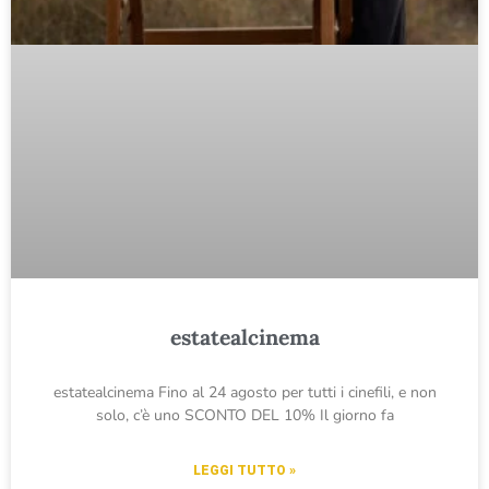
estatealcinema
estatealcinema Fino al 24 agosto per tutti i cinefili, e non
solo, c’è uno SCONTO DEL 10% Il giorno fa
LEGGI TUTTO »