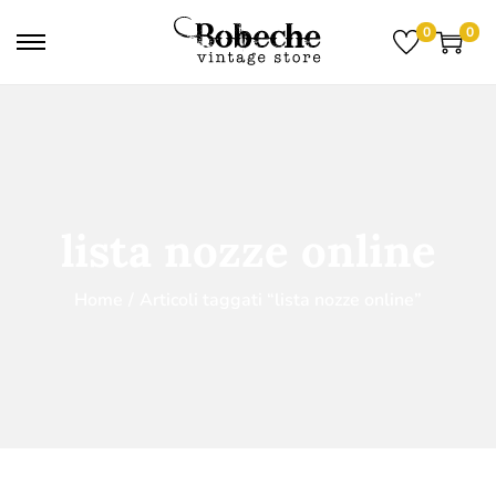
0
0
lista nozze online
Home
/
Articoli taggati “lista nozze online”