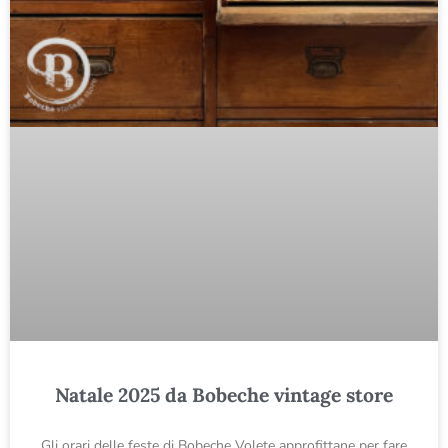
Natale 2025 da Bobeche vintage store
Gli orari delle feste di Bobeche Volete approfittane per fare