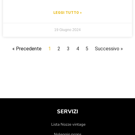
LEGGI TUTTO »
19 Giugno 2024
« Precedente
1
2
3
4
5
Successivo »
SERVIZI
Lista Nozze vintage
Noleggio props