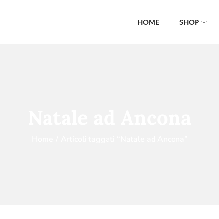
HOME
SHOP
Natale ad Ancona
Home
/
Articoli taggati “Natale ad Ancona”