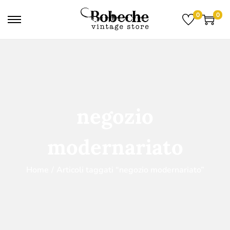
0
0
negozio
modernariato
Home
/
Articoli taggati “negozio modernariato”