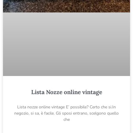
Lista Nozze online vintage
Lista nozze online vintage E’ possibile? Certo che si.In
negozio, si sa, è facile. Gli sposi entrano, scelgono quello
che