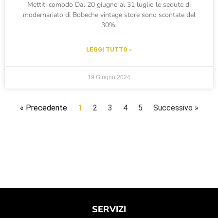
Mettiti comodo Dal 20 giugno al 31 luglio le sedute di
modernariato di Bobeche vintage store sono scontate del
30%.
LEGGI TUTTO »
19 Giugno 2024
« Precedente
1
2
3
4
5
Successivo »
SERVIZI