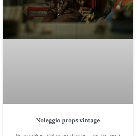
Noleggio props vintage
Noleggio Props Vintage per shooting, cinema ed eventi