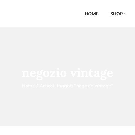
HOME
SHOP
negozio vintage
Home
/
Articoli taggati “negozio vintage”