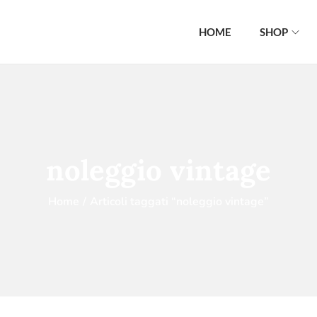
HOME
SHOP
noleggio vintage
Home
/
Articoli taggati “noleggio vintage”