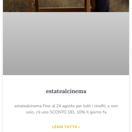
estatealcinema
estatealcinema Fino al 24 agosto per tutti i cinefili, e non
solo, c’è uno SCONTO DEL 10% Il giorno fa
LEGGI TUTTO »