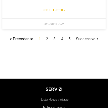
LEGGI TUTTO »
19 Giugno 2024
« Precedente
1
2
3
4
5
Successivo »
SERVIZI
Lista Nozze vintage
Noleggio props