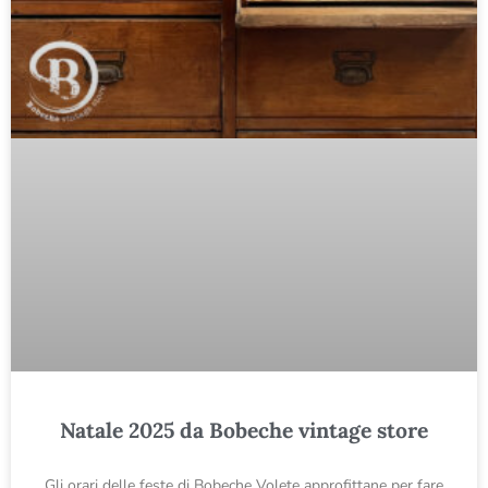
Natale 2025 da Bobeche vintage store
Gli orari delle feste di Bobeche Volete approfittane per fare