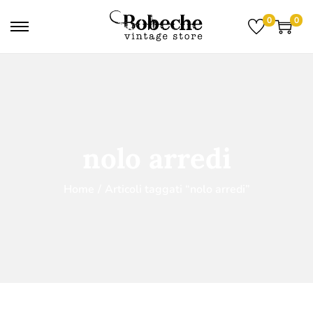
0
0
nolo arredi
Home
/
Articoli taggati “nolo arredi”