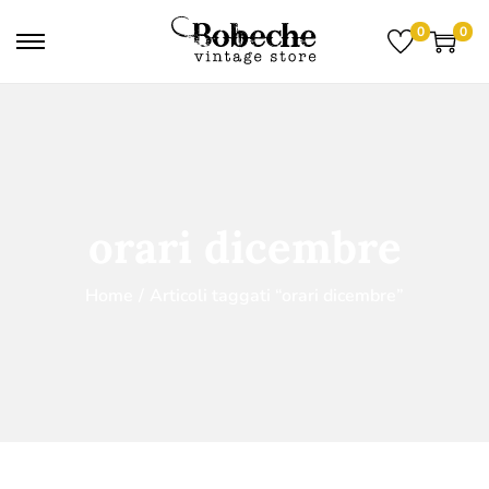
0
0
orari dicembre
Home
/
Articoli taggati “orari dicembre”