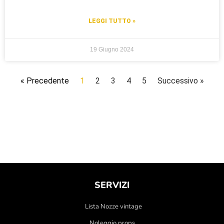
LEGGI TUTTO »
19 Giugno 2024
« Precedente
1
2
3
4
5
Successivo »
SERVIZI
Lista Nozze vintage
Noleggio props