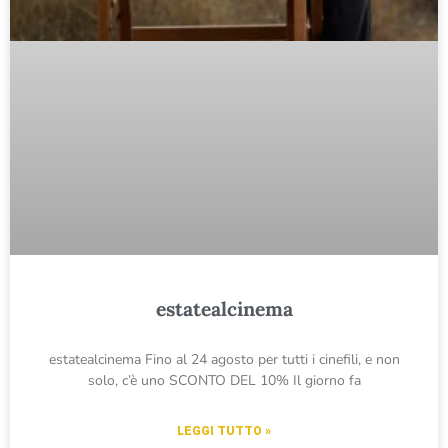
estatealcinema
estatealcinema Fino al 24 agosto per tutti i cinefili, e non
solo, c’è uno SCONTO DEL 10% Il giorno fa
LEGGI TUTTO »