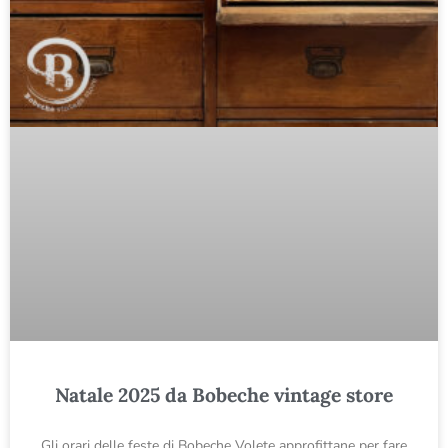
Natale 2025 da Bobeche vintage store
Gli orari delle feste di Bobeche Volete approfittane per fare