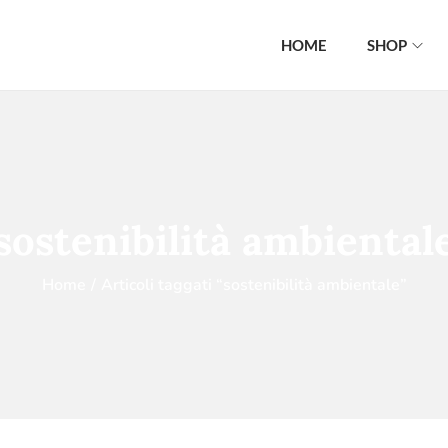
HOME
SHOP
sostenibilità ambiental
Home
/
Articoli taggati “sostenibilità ambientale”