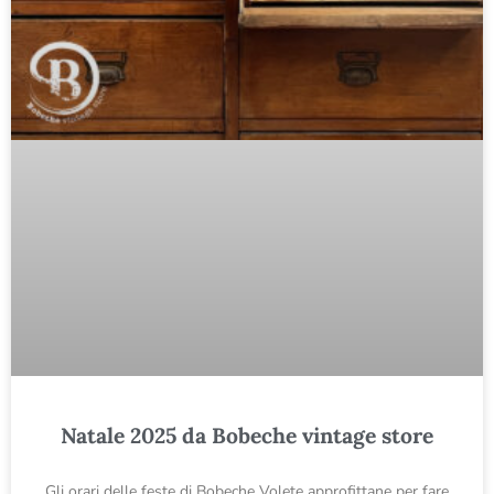
Natale 2025 da Bobeche vintage store
Gli orari delle feste di Bobeche Volete approfittane per fare