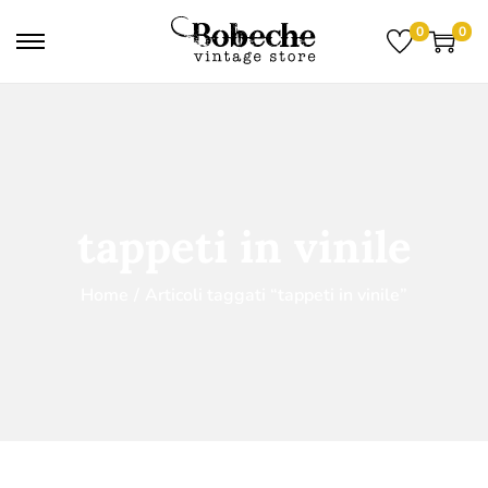
0
0
tappeti in vinile
Home
/
Articoli taggati “tappeti in vinile”