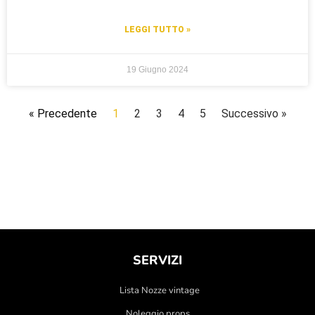
LEGGI TUTTO »
19 Giugno 2024
« Precedente
1
2
3
4
5
Successivo »
SERVIZI
Lista Nozze vintage
Noleggio props