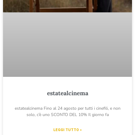
estatealcinema
estatealcinema Fino al 24 agosto per tutti i cinefili, e non
solo, c’è uno SCONTO DEL 10% Il giorno fa
LEGGI TUTTO »