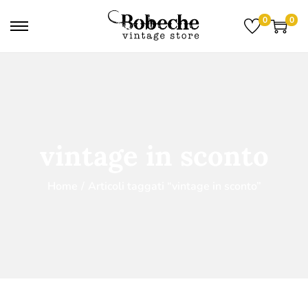
0
0
vintage in sconto
Home
/
Articoli taggati “vintage in sconto”