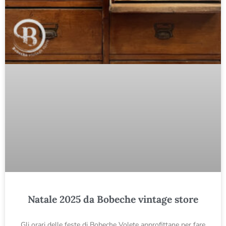
Natale 2025 da Bobeche vintage store
Gli orari delle feste di Bobeche Volete approfittane per fare