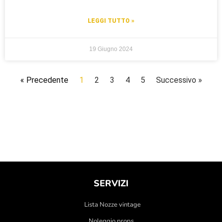
LEGGI TUTTO »
19 Giugno 2024
« Precedente
1
2
3
4
5
Successivo »
SERVIZI
Lista Nozze vintage
Noleggio props