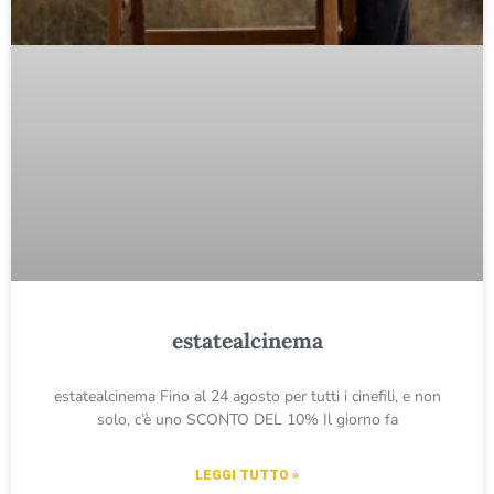
estatealcinema
estatealcinema Fino al 24 agosto per tutti i cinefili, e non
solo, c’è uno SCONTO DEL 10% Il giorno fa
LEGGI TUTTO »