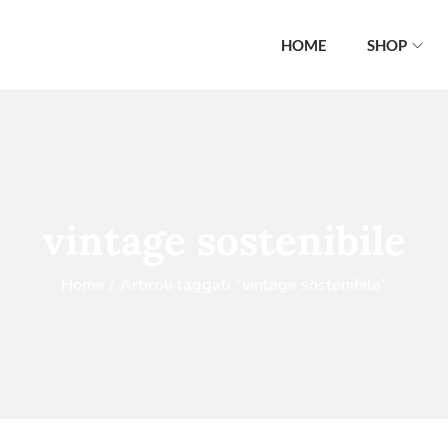
HOME
SHOP
vintage sostenibile
Home
/
Articoli taggati “vintage sostenibile”