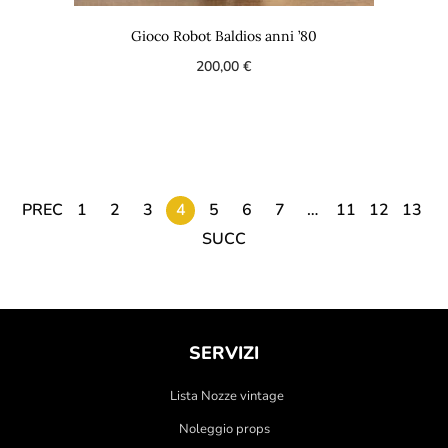
Gioco Robot Baldios anni ’80
200,00
€
PREC
1
2
3
4
5
6
7
…
11
12
13
SUCC
SERVIZI
Lista Nozze vintage
Noleggio props