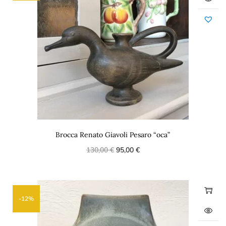
Brocca Renato Giavoli Pesaro “oca”
130,00
€
95,00
€
-12%