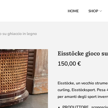
HOME
SHOP
o su ghiaccio in legno
Eisstöcke gioco su
150,00
€
Eisstöcke, un vecchio strumen
curling, Eisstöcksport. Pesa 
per amanti degli sport invern
PRODUTTORE sconosciu