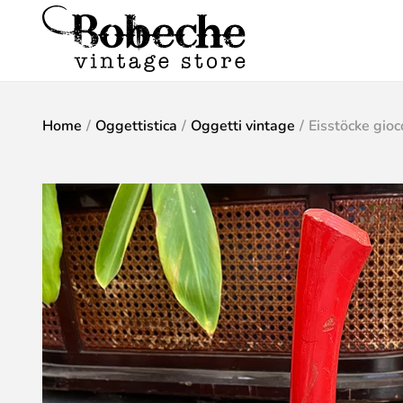
Home
/
Oggettistica
/
Oggetti vintage
/
Eisstöcke gioc