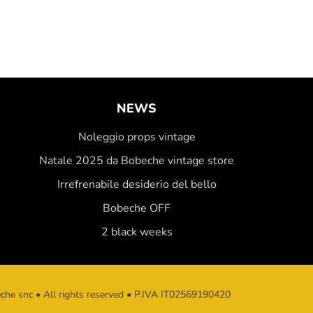
NEWS
Noleggio props vintage
Natale 2025 da Bobeche vintage store
Irrefrenabile desiderio del bello
Bobeche OFF
2 black weeks
he snc • All rights reserved • P.IVA IT02569190420