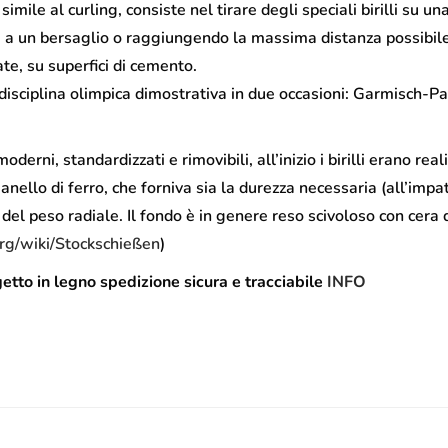
i simile al curling, consiste nel tirare degli speciali birilli su u
i a un bersaglio o raggiungendo la massima distanza possibile
ate, su superfici di cemento.
 disciplina olimpica dimostrativa in due occasioni: Garmisch-P
oderni, standardizzati e rimovibili, all’inizio i birilli erano re
 anello di ferro, che forniva sia la durezza necessaria (all’impa
del peso radiale. Il fondo è in genere reso scivoloso con cera d
org/wiki/Stockschießen
)
tto in legno spedizione sicura e tracciabile
INFO