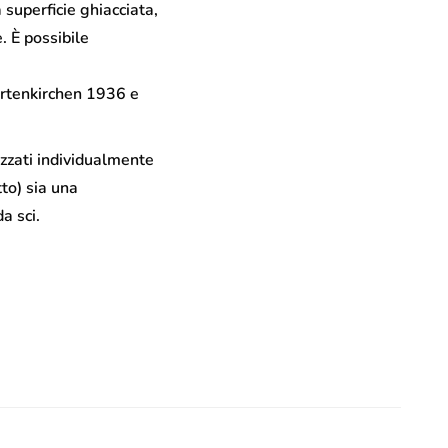
na superficie ghiacciata,
. È possibile
artenkirchen 1936 e
alizzati individualmente
tto) sia una
a sci.