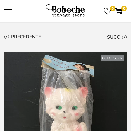
0
0
PRECEDENTE
SUCC
Out Of Stock