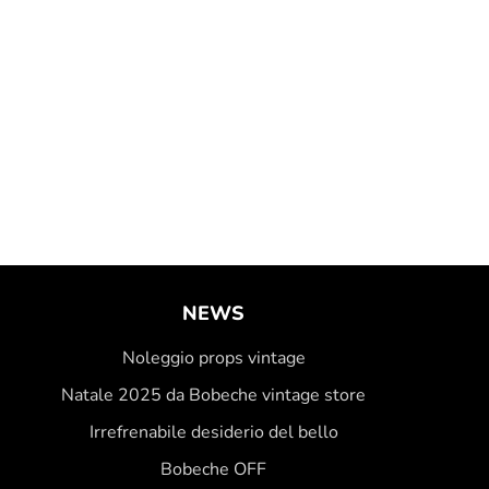
NEWS
Noleggio props vintage
Natale 2025 da Bobeche vintage store
Irrefrenabile desiderio del bello
Bobeche OFF