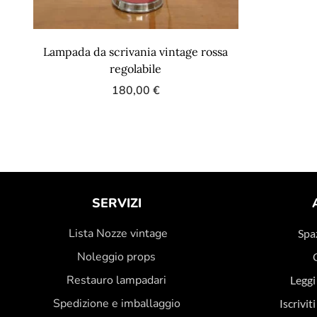
Lampada da scrivania vintage rossa
regolabile
180,00
€
SERVIZI
Lista Nozze vintage
Spaz
Noleggio props
Restauro lampadari
Leggi
Spedizione e imballaggio
Iscrivit