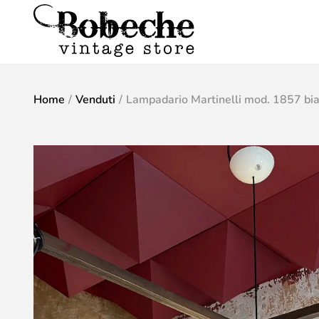
Home
/
Venduti
/
Lampadario Martinelli mod. 1857 bia