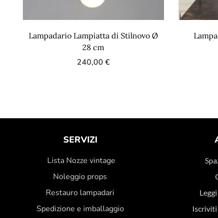
Lampadario Lampiatta di Stilnovo Ø
Lampad
28 cm
240,00
€
SERVIZI
Lista Nozze vintage
Spaz
Noleggio props
Restauro lampadari
Leggi
Spedizione e imballaggio
Iscrivit