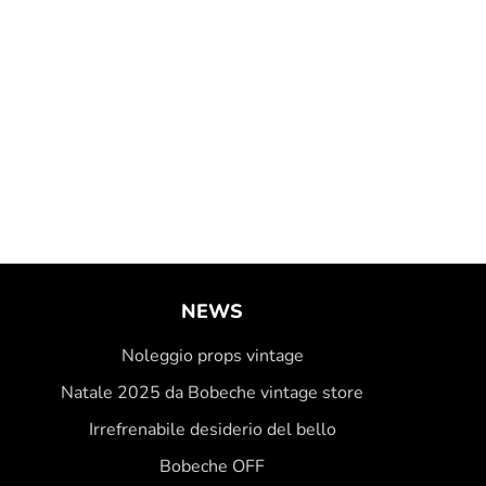
NEWS
Noleggio props vintage
Natale 2025 da Bobeche vintage store
Irrefrenabile desiderio del bello
Bobeche OFF