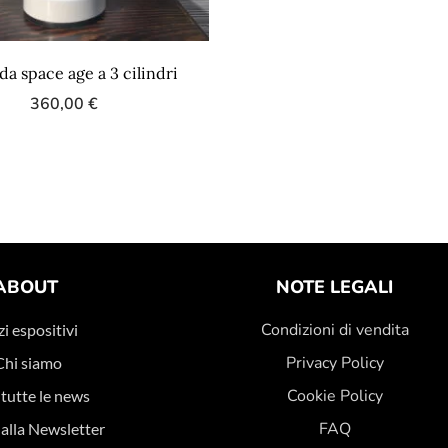
a space age a 3 cilindri
360,00
€
ABOUT
NOTE LEGALI
Condizioni di vendita
i espositivi
Privacy Policy
Chi siamo
Cookie Policy
 tutte le news
FAQ
i alla Newsletter