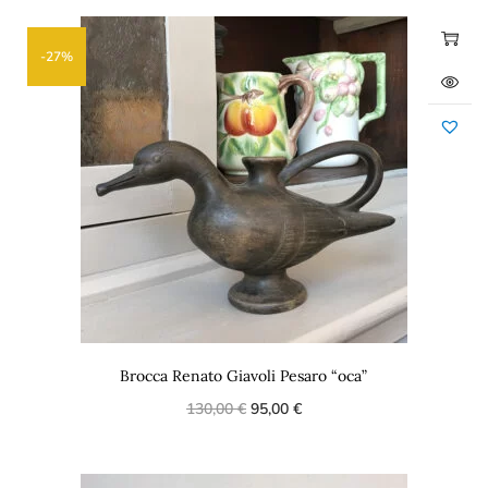
-27%
Brocca Renato Giavoli Pesaro “oca”
130,00
€
95,00
€