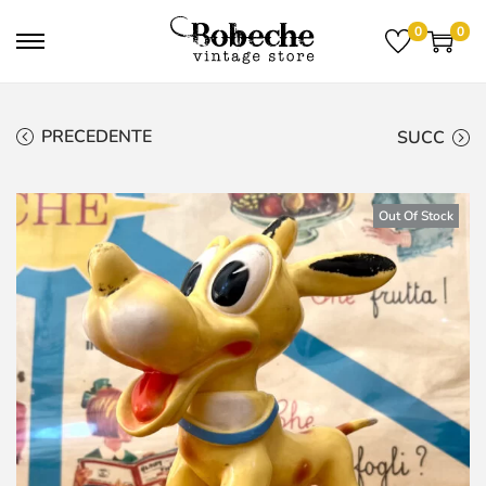
0
0
PRECEDENTE
SUCC
Out Of Stock