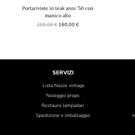
Portariviste in teak anni ’50 con
manico alto
200,00
€
160,00
€
SERVIZI
Lista Nozze vintage
Noleggio props
Restauro lampadari
Spedizione e imballaggio
I