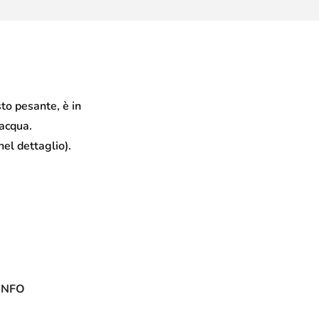
to pesante, è in
’acqua.
el dettaglio).
INFO