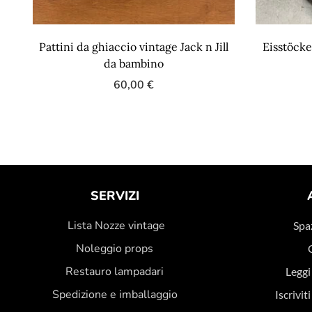
Pattini da ghiaccio vintage Jack n Jill
Eisstöcke
da bambino
60,00
€
SERVIZI
Lista Nozze vintage
Spaz
Noleggio props
Restauro lampadari
Leggi
Spedizione e imballaggio
Iscrivit