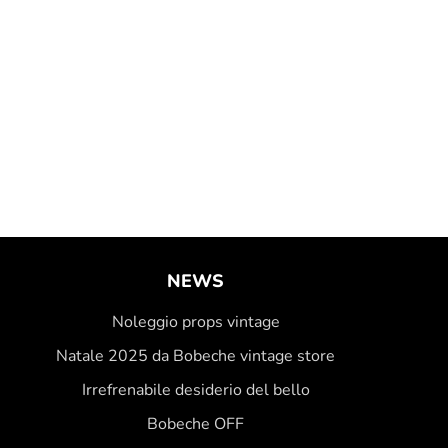
NEWS
Noleggio props vintage
Natale 2025 da Bobeche vintage store
Irrefrenabile desiderio del bello
Bobeche OFF