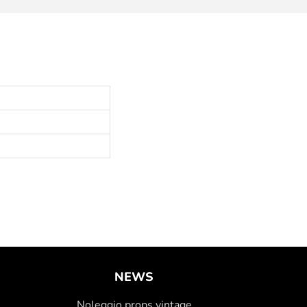
NEWS
Noleggio props vintage