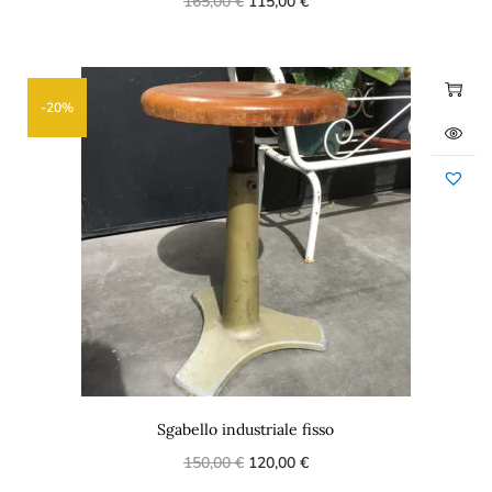
165,00
€
115,00
€
-20%
Sgabello industriale fisso
150,00
€
120,00
€