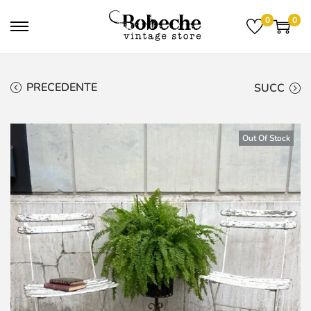
0
0
PRECEDENTE
SUCC
Out Of Stock