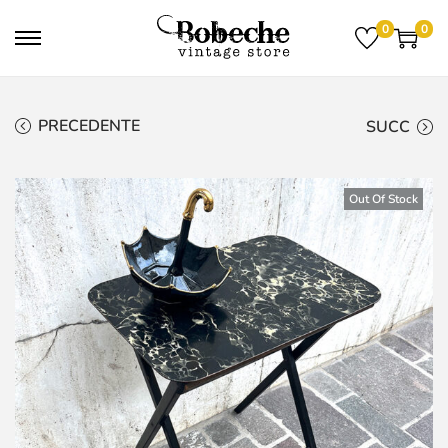
0
0
PRECEDENTE
SUCC
Out Of Stock