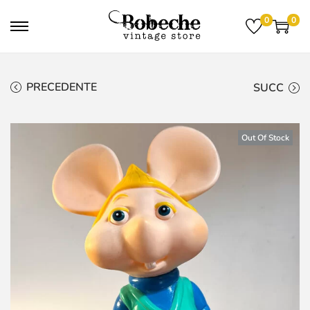
0
0
PRECEDENTE
SUCC
Out Of Stock