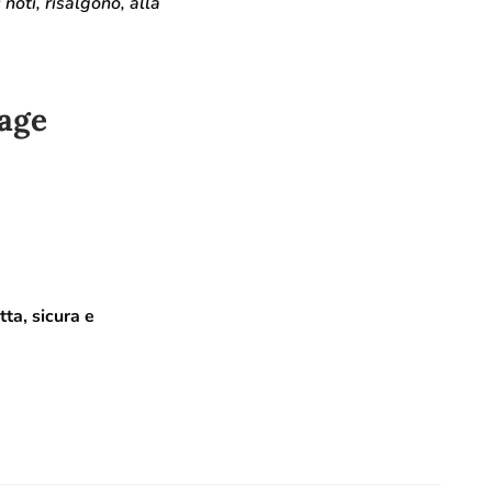
 noti, risalgono, alla
tage
ta, sicura e