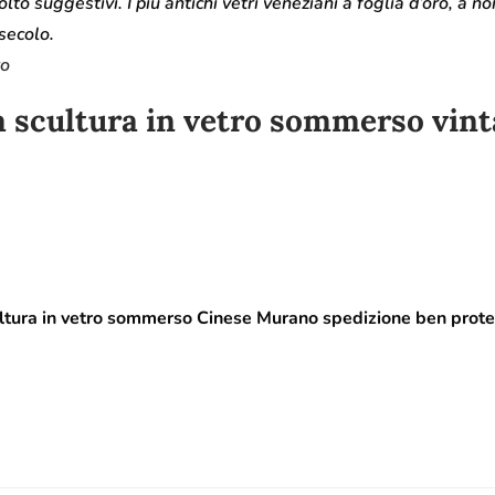
lto suggestivi. I più antichi vetri veneziani a foglia d’oro, a noi
secolo.
ro
a scultura in vetro sommerso vin
tura in vetro sommerso Cinese Murano spedizione ben protet