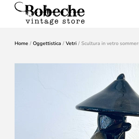
Home
/
Oggettistica
/
Vetri
/
Scultura in vetro somme