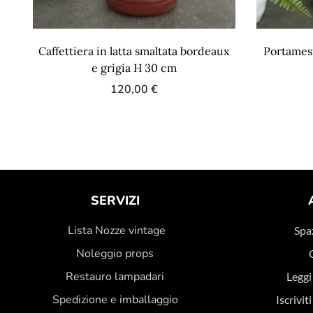
Caffettiera in latta smaltata bordeaux
Portamest
e grigia H 30 cm
120,00
€
SERVIZI
Lista Nozze vintage
Spaz
Noleggio props
Restauro lampadari
Leggi
Spedizione e imballaggio
Iscrivit