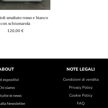
oli smaltato rosso e bianco
con schiumarola
120,00
€
ABOUT
NOTE LEGALI
Condizioni di vendita
i espositivi
Privacy Policy
Chi siamo
Cookie Policy
 tutte le news
FAQ
i alla Newsletter