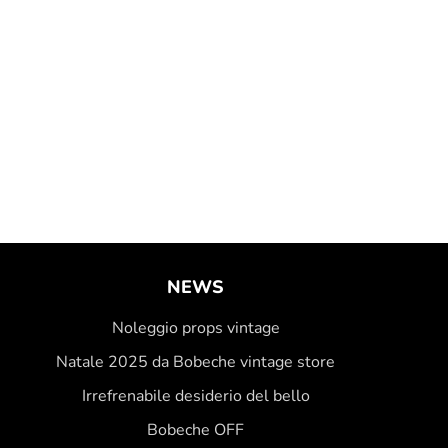
NEWS
Noleggio props vintage
Natale 2025 da Bobeche vintage store
Irrefrenabile desiderio del bello
Bobeche OFF