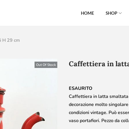
HOME
SHOP
hi H 29 cm
Caffettiera in lat
Out Of Stock
ESAURITO
Caffettiera in latta smaltat
decorazione molto singolare 
condizioni vintage. Può esse
vaso portafiori. Pezzo da col