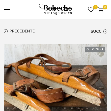
0
0
PRECEDENTE
SUCC
Out Of Stock