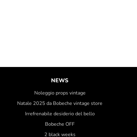
NEWS
Noleggio props vintage
Natale 2025 da Bobeche vintage store
Irrefrenabile desiderio del bello
Bobeche OFF
2 black weeks