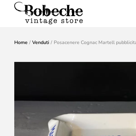
Home
/
Venduti
/
Posacenere Cognac Martell pubblicit