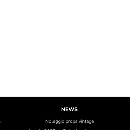
O
NEWS
Noleggio props vintage
a