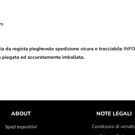
cm
a da regista pieghevole spedizione sicura e tracciabile
INF
a piegata ed accuratamente imballata.
ABOUT
NOTE LEGALI
Condizioni di vendit
Spazi espositivi