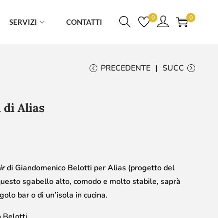
0
0
SERVIZI
CONTATTI
PRECEDENTE
SUCC
 di Alias
ir
di Giandomenico Belotti per Alias (progetto del
 questo sgabello alto, comodo e molto stabile, saprà
olo bar o di un’isola in cucina.
Belotti