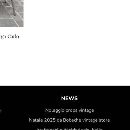
ign Carlo
NEWS
Noleggio props vintage
a
Natale 2025 da Bobeche vintage store
Irrefrenabile desiderio del bello