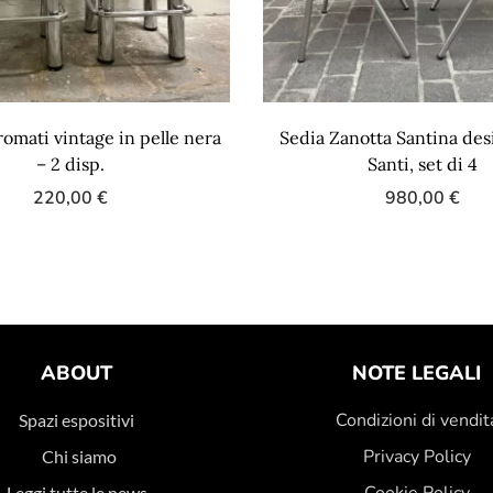
romati vintage in pelle nera
Sedia Zanotta Santina des
– 2 disp.
Santi, set di 4
220,00
€
980,00
€
ABOUT
NOTE LEGALI
Condizioni di vendit
Spazi espositivi
Privacy Policy
Chi siamo
Cookie Policy
Leggi tutte le news