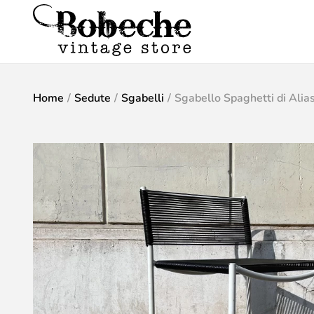
Home
/
Sedute
/
Sgabelli
/
Sgabello Spaghetti di Alia