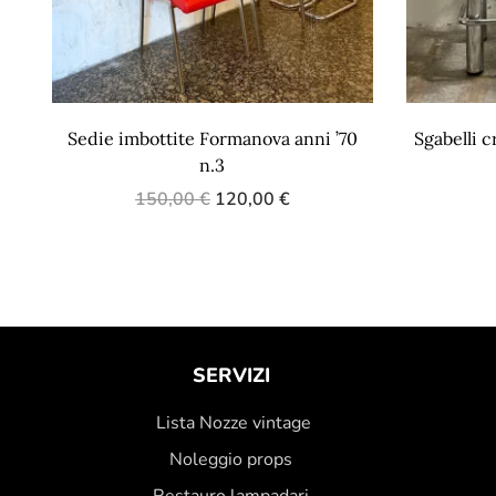
Sedie imbottite Formanova anni ’70
Sgabelli c
n.3
150,00
€
120,00
€
SERVIZI
Lista Nozze vintage
Noleggio props
Restauro lampadari