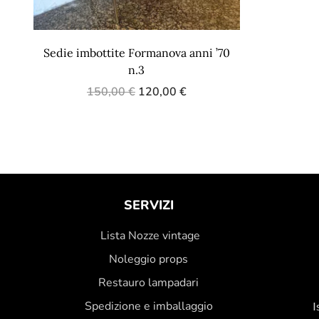
Sedie imbottite Formanova anni ’70
n.3
150,00
€
120,00
€
SERVIZI
Lista Nozze vintage
Noleggio props
Restauro lampadari
Spedizione e imballaggio
I