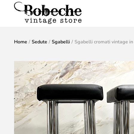
Home
/
Sedute
/
Sgabelli
/
Sgabelli cromati vintage in 