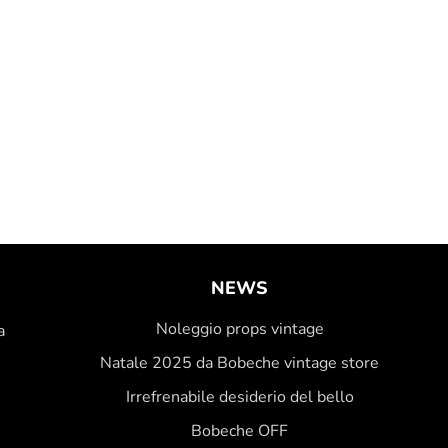
NEWS
Noleggio props vintage
a
Natale 2025 da Bobeche vintage store
Irrefrenabile desiderio del bello
Bobeche OFF