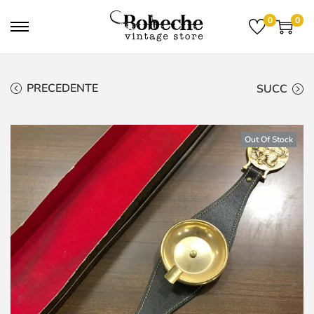
0
0
PRECEDENTE
SUCC
Out Of Stock